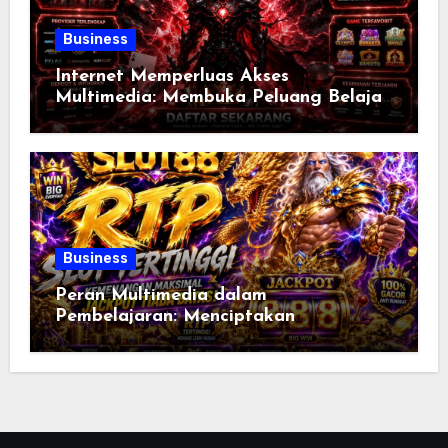
Business
Internet Memperluas Akses
Multimedia: Membuka Peluang Belajar,
Bekerja, dan Berbagi Informasi Tanpa
Batas di Era Digital
Business
Peran Multimedia dalam
Pembelajaran: Menciptakan
Pengalaman Belajar yang Lebih
Interaktif, Menarik, dan Efektif di Era
Digital