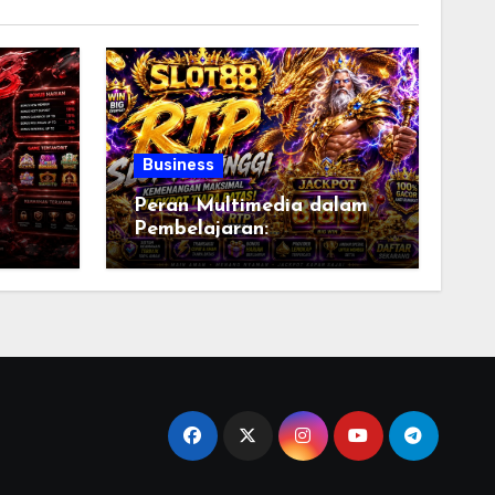
Business
Peran Multimedia dalam
Pembelajaran:
ajar,
Menciptakan Pengalaman
Belajar yang Lebih
s di
Interaktif, Menarik, dan
Efektif di Era Digital