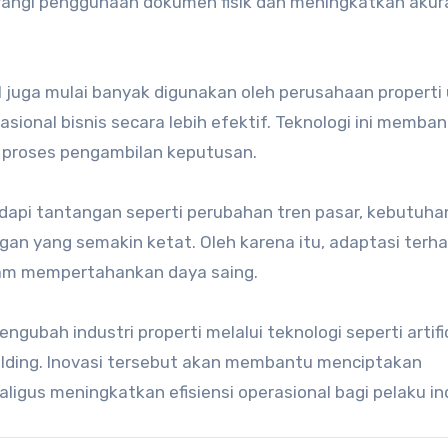
rangi penggunaan dokumen fisik dan meningkatkan akur
 juga mulai banyak digunakan oleh perusahaan properti
sional bisnis secara lebih efektif. Teknologi ini memba
 proses pengambilan keputusan.
adapi tantangan seperti perubahan tren pasar, kebutuha
an yang semakin ketat. Oleh karena itu, adaptasi terh
alam mempertahankan daya saing.
ngubah industri properti melalui teknologi seperti artific
building. Inovasi tersebut akan membantu menciptakan
igus meningkatkan efisiensi operasional bagi pelaku ind