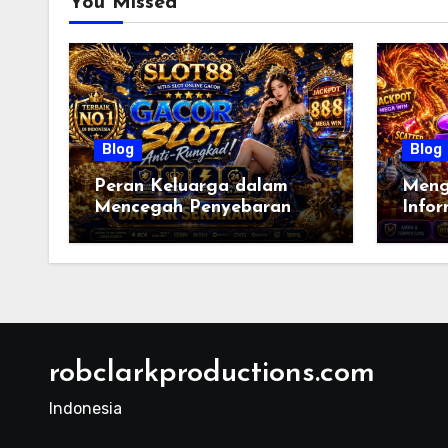
You Missed
Blog
Blog
Peran Keluarga dalam
Meng
Mencegah Penyebaran
Info
Informasi Palsu:
Terve
Membangun Literasi
Bija
Digital Sejak Dini untuk
Inter
Masyarakat yang Lebih
Bert
Cerdas
robclarkproductions.com
Indonesia