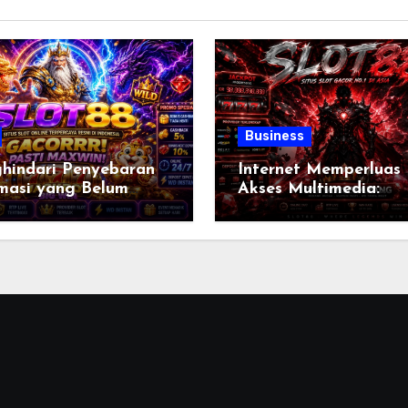
Business
hindari Penyebaran
Internet Memperluas
rmasi yang Belum
Akses Multimedia:
rifikasi: Langkah
Membuka Peluang Bel
k Menjadi Pengguna
Bekerja, dan Berbagi
net yang
Informasi Tanpa Bata
anggung Jawab
Era Digital