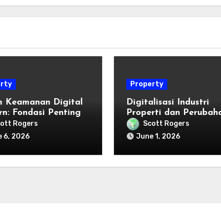
rty
Property
m Keamanan Digital
Digitalisasi Industri
n: Fondasi Penting
Properti dan Perubah
 Melindungi
Cara Masyarakat Men
ott Rogers
Scott Rogers
orm Online
Hunian
 6, 2026
June 1, 2026