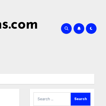
ns.com
Search
for: