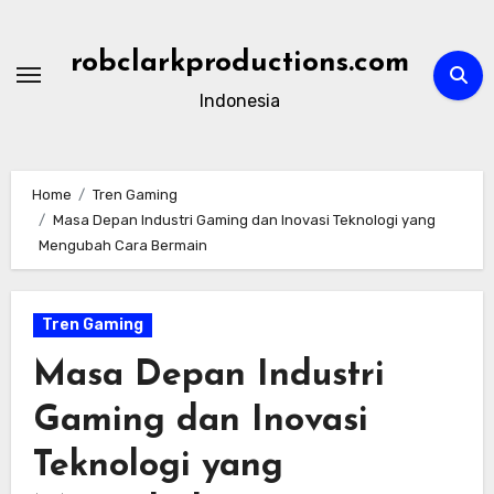
Skip
to
robclarkproductions.com
content
Indonesia
Home
Tren Gaming
Masa Depan Industri Gaming dan Inovasi Teknologi yang
Mengubah Cara Bermain
Tren Gaming
Masa Depan Industri
Gaming dan Inovasi
Teknologi yang