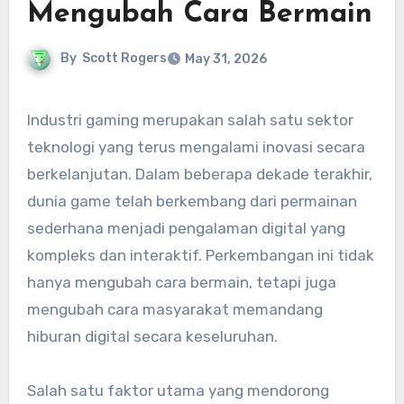
Mengubah Cara Bermain
By
Scott Rogers
May 31, 2026
Industri gaming merupakan salah satu sektor
teknologi yang terus mengalami inovasi secara
berkelanjutan. Dalam beberapa dekade terakhir,
dunia game telah berkembang dari permainan
sederhana menjadi pengalaman digital yang
kompleks dan interaktif. Perkembangan ini tidak
hanya mengubah cara bermain, tetapi juga
mengubah cara masyarakat memandang
hiburan digital secara keseluruhan.
Salah satu faktor utama yang mendorong