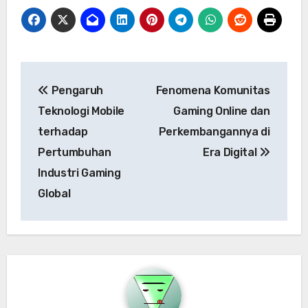
Post
Pengaruh
Fenomena Komunitas
navigation
Teknologi Mobile
Gaming Online dan
terhadap
Perkembangannya di
Pertumbuhan
Era Digital
Industri Gaming
Global