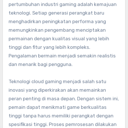
pertumbuhan industri gaming adalah kemajuan
teknologi. Setiap generasi perangkat baru
menghadirkan peningkatan performa yang
memungkinkan pengembang menciptakan
permainan dengan kualitas visual yang lebih
tinggi dan fitur yang lebih kompleks.
Pengalaman bermain menjadi semakin realistis
dan menarik bagi pengguna.
Teknologi cloud gaming menjadi salah satu
inovasi yang diperkirakan akan memainkan
peran penting di masa depan. Dengan sistem ini,
pemain dapat menikmati game berkualitas
tinggi tanpa harus memiliki perangkat dengan
spesifikasi tinggi. Proses pemrosesan dilakukan