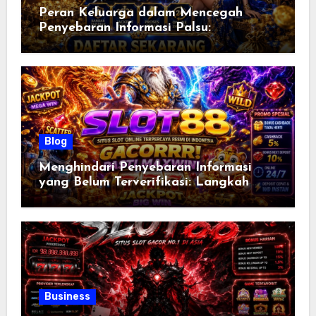
Peran Keluarga dalam Mencegah
Penyebaran Informasi Palsu:
Membangun Literasi Digital Sejak Dini
untuk Masyarakat yang Lebih Cerdas
Blog
Menghindari Penyebaran Informasi
yang Belum Terverifikasi: Langkah
Bijak Menjadi Pengguna Internet yang
Bertanggung Jawab
Business