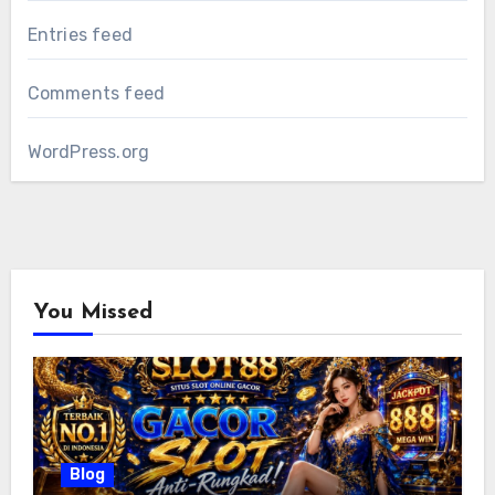
Entries feed
Comments feed
WordPress.org
You Missed
Blog