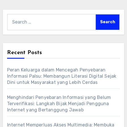
Search
for:
Recent Posts
Peran Keluarga dalam Mencegah Penyebaran
Informasi Palsu: Membangun Literasi Digital Sejak
Dini untuk Masyarakat yang Lebih Cerdas
Menghindari Penyebaran Informasi yang Belum
Terverifikasi: Langkah Bijak Menjadi Pengguna
Internet yang Bertanggung Jawab
Internet Memperluas Akses Multimedia: Membuka