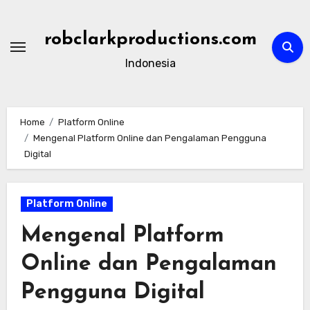
Skip
to
robclarkproductions.com
content
Indonesia
Home
Platform Online
Mengenal Platform Online dan Pengalaman Pengguna
Digital
Platform Online
Mengenal Platform
Online dan Pengalaman
Pengguna Digital