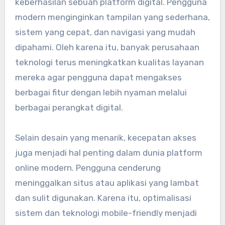
keberhasilan sebuah platform digital. Pengguna
modern menginginkan tampilan yang sederhana,
sistem yang cepat, dan navigasi yang mudah
dipahami. Oleh karena itu, banyak perusahaan
teknologi terus meningkatkan kualitas layanan
mereka agar pengguna dapat mengakses
berbagai fitur dengan lebih nyaman melalui
berbagai perangkat digital.
Selain desain yang menarik, kecepatan akses
juga menjadi hal penting dalam dunia platform
online modern. Pengguna cenderung
meninggalkan situs atau aplikasi yang lambat
dan sulit digunakan. Karena itu, optimalisasi
sistem dan teknologi mobile-friendly menjadi