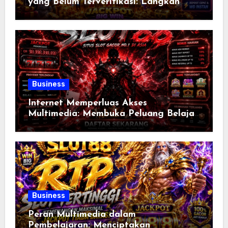
yang Belum Terverifikasi: Langkah
Bijak Menjadi Pengguna Internet yang
Bertanggung Jawab
Business
Internet Memperluas Akses
Multimedia: Membuka Peluang Belajar,
Bekerja, dan Berbagi Informasi Tanpa
Batas di Era Digital
Business
Peran Multimedia dalam
Pembelajaran: Menciptakan