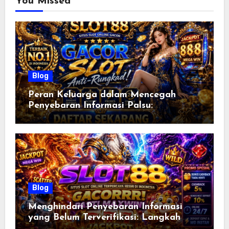
You Missed
Blog
Peran Keluarga dalam Mencegah
Penyebaran Informasi Palsu:
Membangun Literasi Digital Sejak Dini
untuk Masyarakat yang Lebih Cerdas
Blog
Menghindari Penyebaran Informasi
yang Belum Terverifikasi: Langkah
Bijak Menjadi Pengguna Internet yang