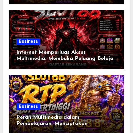
Bertanggung Jawab
Business
Internet Memperluas Akses
Multimedia: Membuka Peluang Belajar,
Bekerja, dan Berbagi Informasi Tanpa
Batas di Era Digital
Business
Peran Multimedia dalam
Pembelajaran: Menciptakan
Pengalaman Belajar yang Lebih