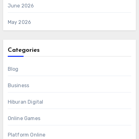
June 2026
May 2026
Categories
Blog
Business
Hiburan Digital
Online Games
Platform Online