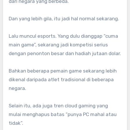
dari negara yang berbeda.
Dan yang lebih gila, itu jadi hal normal sekarang.
Lalu muncul esports. Yang dulu dianggap “cuma
main game”, sekarang jadi kompetisi serius
dengan penonton besar dan hadiah jutaan dolar.
Bahkan beberapa pemain game sekarang lebih
dikenal daripada atlet tradisional di beberapa
negara.
Selain itu, ada juga tren cloud gaming yang
mulai menghapus batas “punya PC mahal atau
tidak”.