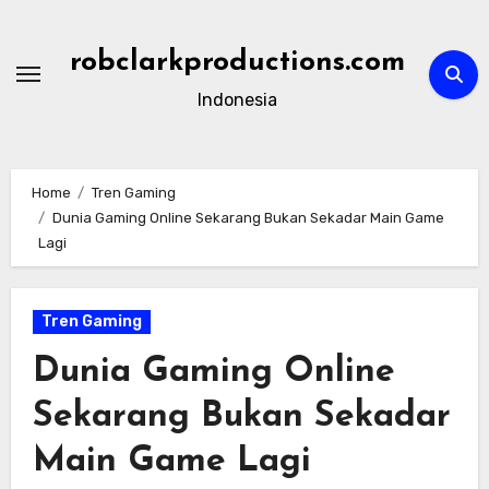
Skip
to
robclarkproductions.com
content
Indonesia
Home
Tren Gaming
Dunia Gaming Online Sekarang Bukan Sekadar Main Game
Lagi
Tren Gaming
Dunia Gaming Online
Sekarang Bukan Sekadar
Main Game Lagi