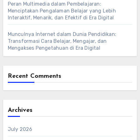
Peran Multimedia dalam Pembelajaran:
Menciptakan Pengalaman Belajar yang Lebih
Interaktif, Menarik, dan Efektif di Era Digital
Munculnya Internet dalam Dunia Pendidikan:
Transformasi Cara Belajar, Mengajar, dan
Mengakses Pengetahuan di Era Digital
Recent Comments
Archives
July 2026