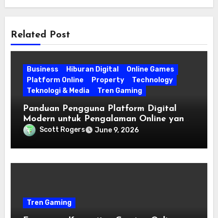
Related Post
Business
Hiburan Digital
Online Games
Platform Online
Property
Technology
Teknologi & Media
Tren Gaming
Panduan Pengguna Platform Digital
Modern untuk Pengalaman Online yang
Lebih Efisien
Scott Rogers
June 9, 2026
Tren Gaming