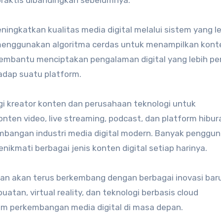
 praktis dibandingkan sebelumnya.
ingkatkan kualitas media digital melalui sistem yang l
ni menggunakan algoritma cerdas untuk menampilkan kont
membantu menciptakan pengalaman digital yang lebih pe
adap suatu platform.
gi kreator konten dan perusahaan teknologi untuk
ten video, live streaming, podcast, dan platform hibur
embangan industri media digital modern. Banyak penggu
kmati berbagai jenis konten digital setiap harinya.
rakan akan terus berkembang dengan berbagai inovasi bar
uatan, virtual reality, dan teknologi berbasis cloud
am perkembangan media digital di masa depan.