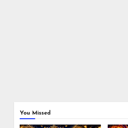
You Missed