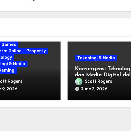
ess
Hiburan Digital
e Games
orm Online
Property
ology
Teknologi & Media
logi & Media
Konvergensi Teknolog
Gaming
dan Media Digital da
uan Pengguna
Membentuk Pola Kons
ott Rogers
Scott Rogers
orm Digital Modern
Informasi Modern
 9, 2026
June 2, 2026
 Pengalaman Online
Lebih Efisien