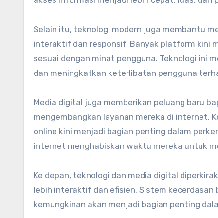
akses informasi menjadi lebih cepat, luas, dan
Selain itu, teknologi modern juga membantu men
interaktif dan responsif. Banyak platform ki
sesuai dengan minat pengguna. Teknologi ini 
dan meningkatkan keterlibatan pengguna terh
Media digital juga memberikan peluang baru ba
mengembangkan layanan mereka di internet. Kon
online kini menjadi bagian penting dalam perk
internet menghabiskan waktu mereka untuk meni
Ke depan, teknologi dan media digital diperki
lebih interaktif dan efisien. Sistem kecerdasan b
kemungkinan akan menjadi bagian penting dal