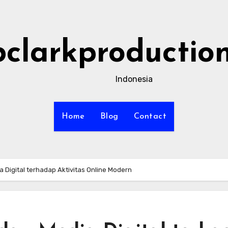
bclarkproductio
Indonesia
Home
Blog
Contact
 Digital terhadap Aktivitas Online Modern