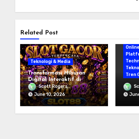
Related Post
Busin
Onlin
Platf
Techn
Teknologi & Media
Tekno
Transformasi Hiburan
Tren 
Digital Interaktif di
Tengah Perkembangan
Pand
Scott Rogers
Sc
Teknologi Modern
Platf
June 10, 2026
June
untuk
yang 