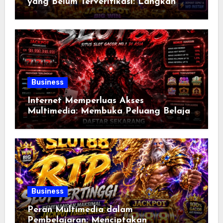
yang Belum Terverifikasi: Langkah
Bijak Menjadi Pengguna Internet yang
Bertanggung Jawab
Business
Internet Memperluas Akses
Multimedia: Membuka Peluang Belajar,
Bekerja, dan Berbagi Informasi Tanpa
Batas di Era Digital
Business
Peran Multimedia dalam
Pembelajaran: Menciptakan